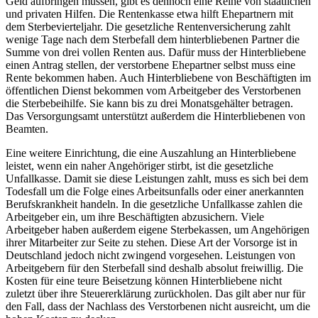
Geld aufbringen müssen, gibt es dennoch eine Reihe von staatlichen
und privaten Hilfen. Die Rentenkasse etwa hilft Ehepartnern mit
dem Sterbevierteljahr. Die gesetzliche Rentenversicherung zahlt
wenige Tage nach dem Sterbefall dem hinterbliebenen Partner die
Summe von drei vollen Renten aus. Dafür muss der Hinterbliebene
einen Antrag stellen, der verstorbene Ehepartner selbst muss eine
Rente bekommen haben. Auch Hinterbliebene von Beschäftigten im
öffentlichen Dienst bekommen vom Arbeitgeber des Verstorbenen
die Sterbebeihilfe. Sie kann bis zu drei Monatsgehälter betragen.
Das Versorgungsamt unterstützt außerdem die Hinterbliebenen von
Beamten.
Eine weitere Einrichtung, die eine Auszahlung an Hinterbliebene
leistet, wenn ein naher Angehöriger stirbt, ist die gesetzliche
Unfallkasse. Damit sie diese Leistungen zahlt, muss es sich bei dem
Todesfall um die Folge eines Arbeitsunfalls oder einer anerkannten
Berufskrankheit handeln. In die gesetzliche Unfallkasse zahlen die
Arbeitgeber ein, um ihre Beschäftigten abzusichern. Viele
Arbeitgeber haben außerdem eigene Sterbekassen, um Angehörigen
ihrer Mitarbeiter zur Seite zu stehen. Diese Art der Vorsorge ist in
Deutschland jedoch nicht zwingend vorgesehen. Leistungen von
Arbeitgebern für den Sterbefall sind deshalb absolut freiwillig. Die
Kosten für eine teure Beisetzung können Hinterbliebene nicht
zuletzt über ihre Steuererklärung zurückholen. Das gilt aber nur für
den Fall, dass der Nachlass des Verstorbenen nicht ausreicht, um die